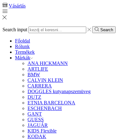
Vásárlás
Search input
Search
Főoldal
Rólunk
Termékek
Márkák
ANA HICKMANN
ARTLIFE
BMW
CALVIN KLEIN
CARRERA
DOGGLES kutyanapszemüveg
DUTZ
ETNIA BARCELONA
ESCHENBACH
GANT
GUESS
JAGUÁR
KIDS Flexible
KODAK