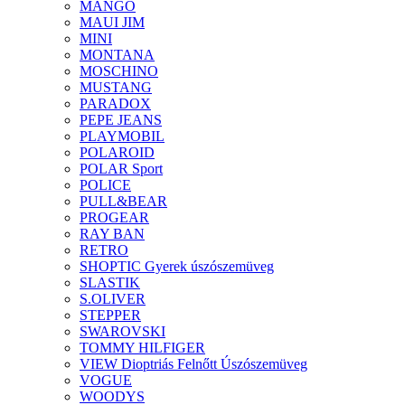
MANGO
MAUI JIM
MINI
MONTANA
MOSCHINO
MUSTANG
PARADOX
PEPE JEANS
PLAYMOBIL
POLAROID
POLAR Sport
POLICE
PULL&BEAR
PROGEAR
RAY BAN
RETRO
SHOPTIC Gyerek úszószemüveg
SLASTIK
S.OLIVER
STEPPER
SWAROVSKI
TOMMY HILFIGER
VIEW Dioptriás Felnőtt Úszószemüveg
VOGUE
WOODYS