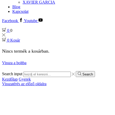
XAVIER GARCIA
Blog
Kapcsolat
Facebook
Youtube
0
0
0
Kosár
Nincs termék a kosárban.
Vissza a boltba
Search input
Search
Kezdőlap
Gyerek
Visszatérés az előző oldalra