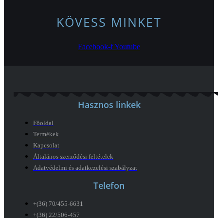
KÖVESS MINKET
Facebook-f
Youtube
Hasznos linkek
Főoldal
Termékek
Kapcsolat
Általános szerződési feltételek
Adatvédelmi és adatkezelési szabályzat
Telefon
+(36) 70/455-6631
+(36) 22/506-457