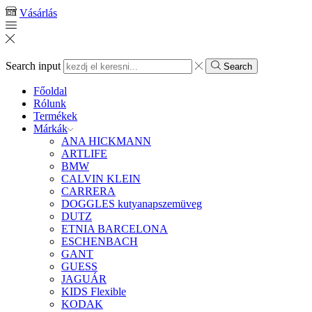
Vásárlás
Search input
Search
Főoldal
Rólunk
Termékek
Márkák
ANA HICKMANN
ARTLIFE
BMW
CALVIN KLEIN
CARRERA
DOGGLES kutyanapszemüveg
DUTZ
ETNIA BARCELONA
ESCHENBACH
GANT
GUESS
JAGUÁR
KIDS Flexible
KODAK