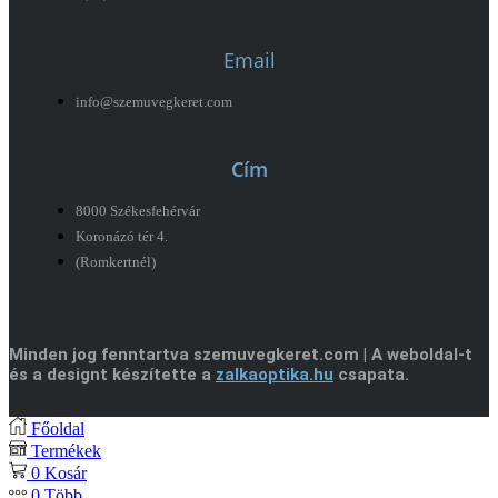
Email
info@szemuvegkeret.com
Cím
8000 Székesfehérvár
Koronázó tér 4.
(Romkertnél)
Minden jog fenntartva szemuvegkeret.com | A weboldal-t
és a designt készítette a
zalkaoptika.hu
csapata.
Főoldal
Termékek
0
Kosár
0
Több