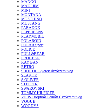
MANGO
MAUI JIM
MINI
MONTANA
MOSCHINO
MUSTANG
PARADOX
PEPE JEANS
PLAYMOBIL
POLAROID
POLAR Sport
POLICE
PULL&BEAR
PROGEAR
RAY BAN
RETRO
SHOPTIC Gyerek úszószemüveg
SLASTIK
S.OLIVER
STEPPER
SWAROVSKI
TOMMY HILFIGER
VIEW Dioptriás Felnőtt Úszószemüveg
VOGUE
WOODYS