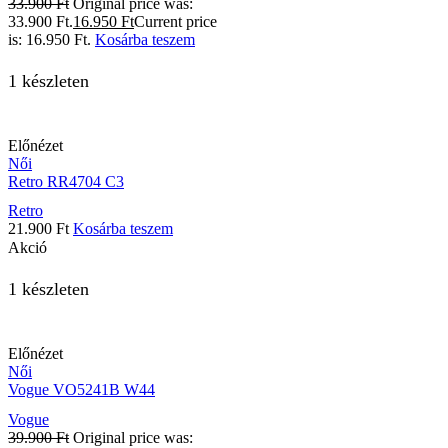
33.900
Ft
Original price was:
33.900 Ft.
16.950
Ft
Current price
is: 16.950 Ft.
Kosárba teszem
1 készleten
Előnézet
Női
Retro RR4704 C3
Retro
21.900
Ft
Kosárba teszem
Akció
1 készleten
Előnézet
Női
Vogue VO5241B W44
Vogue
39.900
Ft
Original price was: