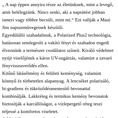
„ A nap éppen annyira része az életünknek, mint a levegő,
amit belélegzünk. Nincs senki, aki a napsütést jobban
ismeri vagy többre becsüli, mint mi.“ Ezt vallják a Maui
Jim napszemüvegeinek készítői.
Egyedülálló szabadalmuk, a Polarized Plus2 technológia,
hatásosan semlegesíti a vakító fényt és szabadon engedi
élveznünk a természet csodálatos színeit. Kiváló védelmet
nyújt viselőjének a káros UV-sugárzás, valamint a zavaró
fényvisszaverődés ellen.
Kitűnő látásélmény és felületi keménység, valamint
könnyű és törhetetlen alapanyag. A lencséket polarizáló,
bi-gradiens és tükröződésmentesítő bevonattal
kombinálják. Lakkréteg és termikus kemény bevonatok
biztosítják a karcállóságot, a vízlepergető réteg teszi
teljessé a komfortos viseletet.