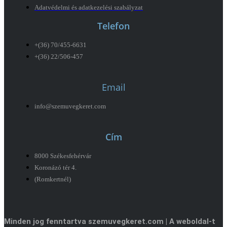
Adatvédelmi és adatkezelési szabályzat
Telefon
+(36) 70/455-6631
+(36) 22/506-457
Email
info@szemuvegkeret.com
Cím
8000 Székesfehérvár
Koronázó tér 4.
(Romkertnél)
Minden jog fenntartva szemuvegkeret.com | A weboldal-t