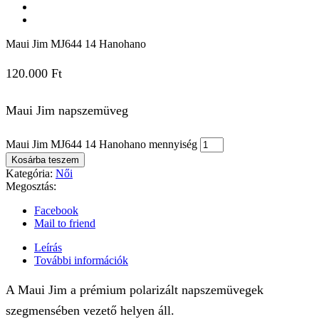
Maui Jim MJ644 14 Hanohano
120.000
Ft
Maui Jim napszemüveg
Maui Jim MJ644 14 Hanohano mennyiség
Kosárba teszem
Kategória:
Női
Megosztás:
Facebook
Mail to friend
Leírás
További információk
A Maui Jim a prémium polarizált napszemüvegek
szegmensében vezető helyen áll.