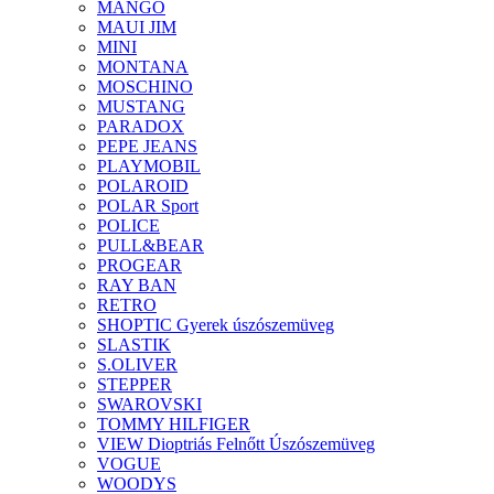
MANGO
MAUI JIM
MINI
MONTANA
MOSCHINO
MUSTANG
PARADOX
PEPE JEANS
PLAYMOBIL
POLAROID
POLAR Sport
POLICE
PULL&BEAR
PROGEAR
RAY BAN
RETRO
SHOPTIC Gyerek úszószemüveg
SLASTIK
S.OLIVER
STEPPER
SWAROVSKI
TOMMY HILFIGER
VIEW Dioptriás Felnőtt Úszószemüveg
VOGUE
WOODYS