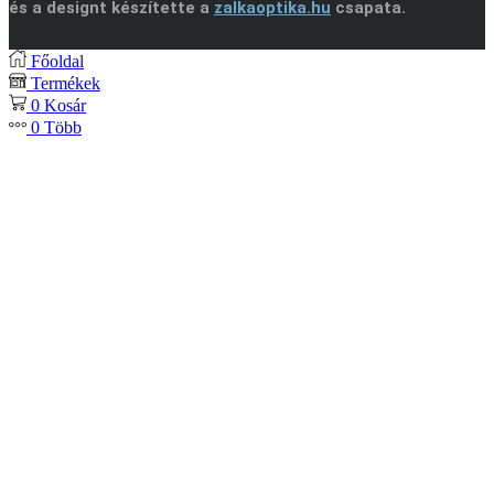
és a designt készítette a
zalkaoptika.hu
csapata.
Főoldal
Termékek
0
Kosár
0
Több