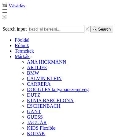
Vásárlás
Search input
Search
Főoldal
Rólunk
Termékek
Márkák
ANA HICKMANN
ARTLIFE
BMW
CALVIN KLEIN
CARRERA
DOGGLES kutyanapszemüveg
DUTZ
ETNIA BARCELONA
ESCHENBACH
GANT
GUESS
JAGUÁR
KIDS Flexible
KODAK