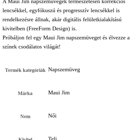
A Maui Jim napszemüvegek természetesen korrekciós
lencsékkel, egyfókuszú és progresszív lencsékkel is
rendelkezésre állnak, akár digitális felületkialakítású
kivitelben (FreeForm Design) is.
Próbáljon fel egy Maui Jim napszemüveget és élvezze a
színek csodálatos világát!
Napszemüveg
Termék kategóriák
Maui Jim
Márka
Női
Nem
Teli
Kivitel