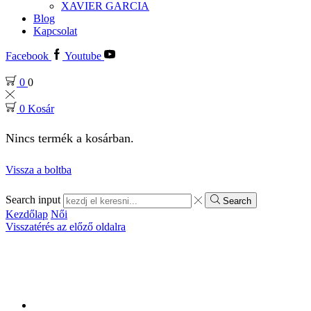
XAVIER GARCIA
Blog
Kapcsolat
Facebook
Youtube
0
0
0
Kosár
Nincs termék a kosárban.
Vissza a boltba
Search input
Search
Kezdőlap
Női
Visszatérés az előző oldalra