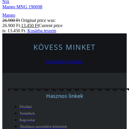
Női
Mango MNG 190698
Mango
26.900
Ft
Original price was:
26.900 Ft.
13.450
Ft
Current price
is: 13.450 Ft.
Kosárba teszem
KÖVESS MINKET
Facebook-f
Youtube
Hasznos linkek
Főoldal
Termékek
Kapcsolat
Általános szerződési feltételek