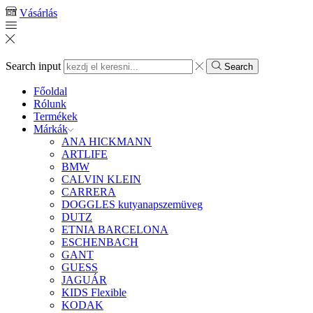
Vásárlás
Search input
Search
Főoldal
Rólunk
Termékek
Márkák
ANA HICKMANN
ARTLIFE
BMW
CALVIN KLEIN
CARRERA
DOGGLES kutyanapszemüveg
DUTZ
ETNIA BARCELONA
ESCHENBACH
GANT
GUESS
JAGUÁR
KIDS Flexible
KODAK