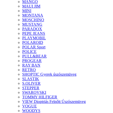
MANGO
MAUI JIM
MINI
MONTANA
MOSCHINO
MUSTANG
PARADOX
PEPE JEANS
PLAYMOBIL
POLAROID
POLAR Sport
POLICE
PULL&BEAR
PROGEAR
RAY BAN
RETRO
SHOPTIC Gyerek úszószemüveg
SLASTIK
S.OLIVER
STEPPER
SWAROVSKI
TOMMY HILFIGER
VIEW Dioptriás Felnőtt Úszószemüveg
VOGUE
WOODYS