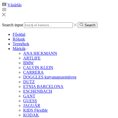
Vásárlás
Search input
Search
Főoldal
Rólunk
Termékek
Márkák
ANA HICKMANN
ARTLIFE
BMW
CALVIN KLEIN
CARRERA
DOGGLES kutyanapszemüveg
DUTZ
ETNIA BARCELONA
ESCHENBACH
GANT
GUESS
JAGUÁR
KIDS Flexible
KODAK