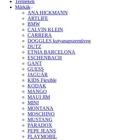
Termékek
Márkák
ANA HICKMANN
ARTLIFE
BMW
CALVIN KLEIN
CARRERA
DOGGLES kutyanapszemüveg
DUTZ
ETNIA BARCELONA
ESCHENBACH
GANT
GUESS
JAGUÁR
KIDS Flexible
KODAK
MANGO
MAUI JIM
MINI
MONTANA
MOSCHINO
MUSTANG
PARADOX
PEPE JEANS
PLAYMOBIL