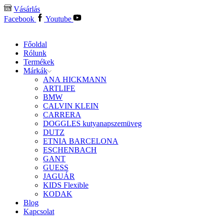
Vásárlás
Facebook
Youtube
Főoldal
Rólunk
Termékek
Márkák
ANA HICKMANN
ARTLIFE
BMW
CALVIN KLEIN
CARRERA
DOGGLES kutyanapszemüveg
DUTZ
ETNIA BARCELONA
ESCHENBACH
GANT
GUESS
JAGUÁR
KIDS Flexible
KODAK
Blog
Kapcsolat