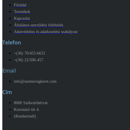
Főoldal
Termékek
Kapcsolat
Általános szerződési feltételek
Adatvédelmi és adatkezelési szabályzat
Telefon
+(36) 70/455-6631
+(36) 22/506-457
Email
info@szemuvegkeret.com
Cím
8000 Székesfehérvár
Koronázó tér 4.
(Romkertnél)