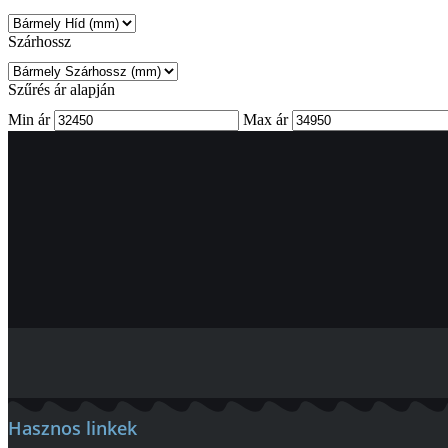
Szárhossz
Szűrés ár alapján
Min ár
Max ár
Hasznos linkek