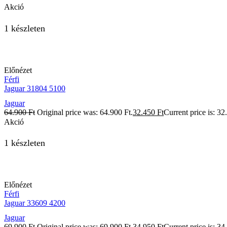
Akció
1 készleten
Előnézet
Férfi
Jaguar 31804 5100
Jaguar
64.900
Ft
Original price was: 64.900 Ft.
32.450
Ft
Current price is: 32
Akció
1 készleten
Előnézet
Férfi
Jaguar 33609 4200
Jaguar
69.900
Ft
Original price was: 69.900 Ft.
34.950
Ft
Current price is: 34