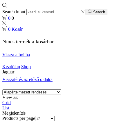
Search input
Search
0
0
0
Kosár
Nincs termék a kosárban.
Vissza a boltba
Kezdőlap
Shop
Jaguar
Visszatérés az előző oldalra
View as:
Grid
List
Megjelenítés
Products per page