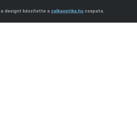
 a designt készítette a
zalkaoptika.hu
csapata.