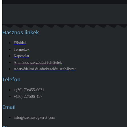
Hasznos linkek
Főoldal
Termékek
Kapcsolat
Általános szerződési feltételek
Adatvédelmi és adatkezelési szabályzat
Telefon
+(36) 70/455-6631
+(36) 22/506-457
Email
info@szemuvegkeret.com