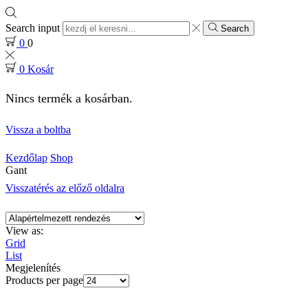
Search input
Search
0
0
0
Kosár
Nincs termék a kosárban.
Vissza a boltba
Kezdőlap
Shop
Gant
Visszatérés az előző oldalra
View as:
Grid
List
Megjelenítés
Products per page