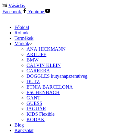
Vásárlás
Facebook
Youtube
Főoldal
Rólunk
Termékek
Márkák
ANA HICKMANN
ARTLIFE
BMW
CALVIN KLEIN
CARRERA
DOGGLES kutyanapszemüveg
DUTZ
ETNIA BARCELONA
ESCHENBACH
GANT
GUESS
JAGUÁR
KIDS Flexible
KODAK
Blog
Kapcsolat