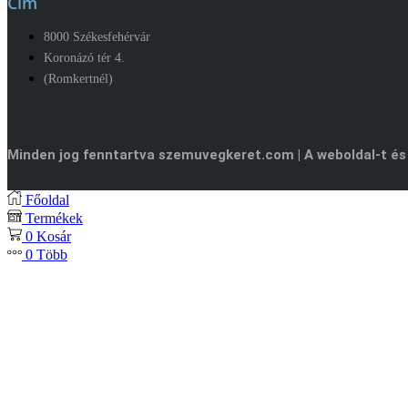
Cím
8000 Székesfehérvár
Koronázó tér 4.
(Romkertnél)
Minden jog fenntartva szemuvegkeret.com | A weboldal-t és
Főoldal
Termékek
0
Kosár
0
Több