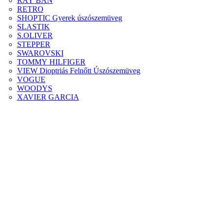
RAY BAN
RETRO
SHOPTIC Gyerek úszószemüveg
SLASTIK
S.OLIVER
STEPPER
SWAROVSKI
TOMMY HILFIGER
VIEW Dioptriás Felnőtt Úszószemüveg
VOGUE
WOODYS
XAVIER GARCIA