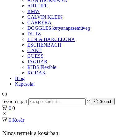
ANA HICKMANN
ARTLIFE
BMW
CALVIN KLEIN
CARRERA
DOGGLES kutyanapszemüveg
DUTZ
ETNIA BARCELONA
ESCHENBACH
GANT
GUESS
JAGUÁR
KIDS Flexible
KODAK
Blog
Kapcsolat
Search input
Search
0
0
0
Kosár
Nincs termék a kosárban.