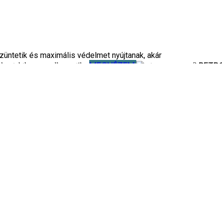
üntetik és maximális védelmet nyújtanak, akár
MEGNÉZEM
RETR
MEGNÉZEM
intage és retro szemüvegünkkel.
változatok a termékoldalon választhatók ki