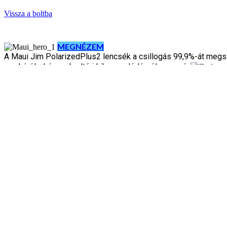
Vissza a boltba
MEGNÉZEM
A Maui Jim PolarizedPlus2 lencsék a csillogás 99,9%-át megsz
munkáról, akár szabadtéri kikapcsolódásról van szó.
szemüveg. Készítse el saját egyedi megjelenését minőségi v
Keresett termékeink
96 készleten
Előnézet
Options™ Premier
Options
8.900
Ft
Opciók választása
Ennek a terméknek több variációja van. A 
55 készleten
Előnézet