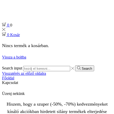
0
0
0
Kosár
Nincs termék a kosárban.
Vissza a boltba
Search input
Search
Visszatérés az előző oldalra
Főoldal
Kapcsolat
Üzenj nekünk
Hiszem, hogy a szuper (-50%, -70%) kedvezményeket
kínáló akciókban hirdetett silány termékek elterjedése