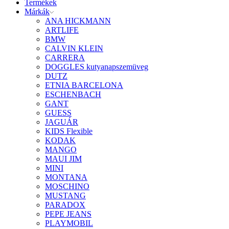
Termékek
Márkák
ANA HICKMANN
ARTLIFE
BMW
CALVIN KLEIN
CARRERA
DOGGLES kutyanapszemüveg
DUTZ
ETNIA BARCELONA
ESCHENBACH
GANT
GUESS
JAGUÁR
KIDS Flexible
KODAK
MANGO
MAUI JIM
MINI
MONTANA
MOSCHINO
MUSTANG
PARADOX
PEPE JEANS
PLAYMOBIL