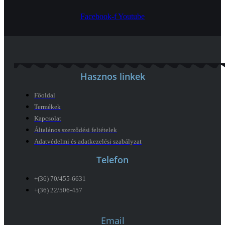
Facebook-f
Youtube
Hasznos linkek
Főoldal
Termékek
Kapcsolat
Általános szerződési feltételek
Adatvédelmi és adatkezelési szabályzat
Telefon
+(36) 70/455-6631
+(36) 22/506-457
Email