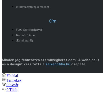
info@szemuvegkeret.com
Cím
8000 Székesfehérvár
Koronázó tér 4.
(Romkertnél)
Minden jog fenntartva szemuvegkeret.com | A weboldal-t
és a designt készítette a
zalkaoptika.hu
csapata.
Főoldal
Termékek
0
Kosár
0
Több