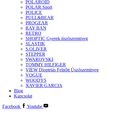
POLAROID
POLAR Sport
POLICE
PULL&BEAR
PROGEAR
RAY BAN
RETRO
SHOPTIC Gyerek úszószemüveg
SLASTIK
S.OLIVER
STEPPER
SWAROVSKI
TOMMY HILFIGER
VIEW Dioptriás Felnőtt Úszószemüveg
VOGUE
WOODYS
XAVIER GARCIA
Blog
Kapcsolat
Facebook
Youtube