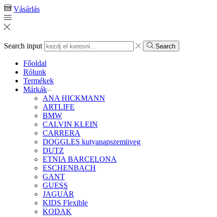
Vásárlás
Search input
Search
Főoldal
Rólunk
Termékek
Márkák
ANA HICKMANN
ARTLIFE
BMW
CALVIN KLEIN
CARRERA
DOGGLES kutyanapszemüveg
DUTZ
ETNIA BARCELONA
ESCHENBACH
GANT
GUESS
JAGUÁR
KIDS Flexible
KODAK