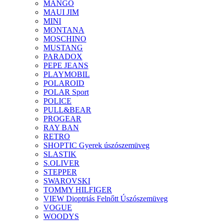
MANGO
MAUI JIM
MINI
MONTANA
MOSCHINO
MUSTANG
PARADOX
PEPE JEANS
PLAYMOBIL
POLAROID
POLAR Sport
POLICE
PULL&BEAR
PROGEAR
RAY BAN
RETRO
SHOPTIC Gyerek úszószemüveg
SLASTIK
S.OLIVER
STEPPER
SWAROVSKI
TOMMY HILFIGER
VIEW Dioptriás Felnőtt Úszószemüveg
VOGUE
WOODYS