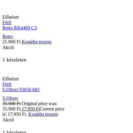
Előnézet
Férfi
Retro RR4409 C3
Retro
21.900
Ft
Kosárba teszem
Akció
1 készleten
Előnézet
Férfi
S.Oliver 93650 683
S.Oliver
35.900
Ft
Original price was:
35.900 Ft.
17.950
Ft
Current price
is: 17.950 Ft.
Kosárba teszem
Akció
1 készleten