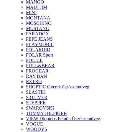
MANGO
MAUI JIM
MINI
MONTANA
MOSCHINO
MUSTANG
PARADOX
PEPE JEANS
PLAYMOBIL
POLAROID
POLAR Sport
POLICE
PULL&BEAR
PROGEAR
RAY BAN
RETRO
SHOPTIC Gyerek úszószemüveg
SLASTIK
S.OLIVER
STEPPER
SWAROVSKI
TOMMY HILFIGER
VIEW Dioptriás Felnőtt Úszószemüveg
VOGUE
WOODYS