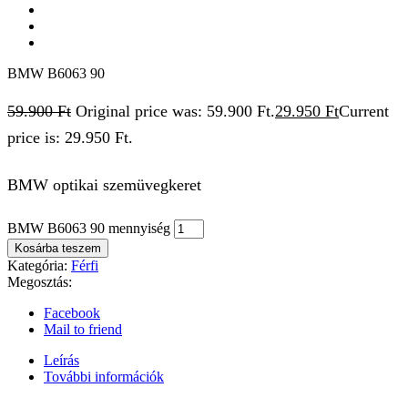
BMW B6063 90
59.900
Ft
Original price was: 59.900 Ft.
29.950
Ft
Current
price is: 29.950 Ft.
BMW optikai szemüvegkeret
BMW B6063 90 mennyiség
Kosárba teszem
Kategória:
Férfi
Megosztás:
Facebook
Mail to friend
Leírás
További információk