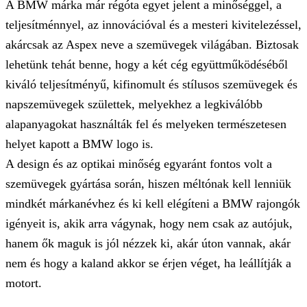
A BMW márka már régóta egyet jelent a minőséggel, a
teljesítménnyel, az innovációval és a mesteri kivitelezéssel,
akárcsak az Aspex neve a szemüvegek világában. Biztosak
lehetünk tehát benne, hogy a két cég együttműködéséből
kiváló teljesítményű, kifinomult és stílusos szemüvegek és
napszemüvegek születtek, melyekhez a legkiválóbb
alapanyagokat használták fel és melyeken természetesen
helyet kapott a BMW logo is.
A design és az optikai minőség egyaránt fontos volt a
szemüvegek gyártása során, hiszen méltónak kell lenniük
mindkét márkanévhez és ki kell elégíteni a BMW rajongók
igényeit is, akik arra vágynak, hogy nem csak az autójuk,
hanem ők maguk is jól nézzek ki, akár úton vannak, akár
nem és hogy a kaland akkor se érjen véget, ha leállítják a
motort.