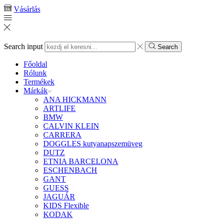
Vásárlás
Search input
Search
Főoldal
Rólunk
Termékek
Márkák
ANA HICKMANN
ARTLIFE
BMW
CALVIN KLEIN
CARRERA
DOGGLES kutyanapszemüveg
DUTZ
ETNIA BARCELONA
ESCHENBACH
GANT
GUESS
JAGUÁR
KIDS Flexible
KODAK