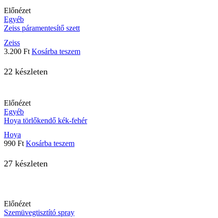
Előnézet
Egyéb
Zeiss páramentesítő szett
Zeiss
3.200
Ft
Kosárba teszem
22 készleten
Előnézet
Egyéb
Hoya törlőkendő kék-fehér
Hoya
990
Ft
Kosárba teszem
27 készleten
Előnézet
Szemüvegtisztító spray