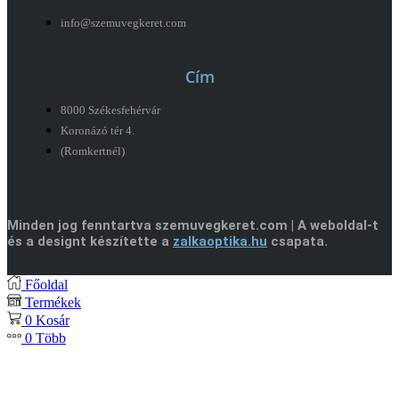
info@szemuvegkeret.com
Cím
8000 Székesfehérvár
Koronázó tér 4.
(Romkertnél)
Minden jog fenntartva szemuvegkeret.com | A weboldal-t
és a designt készítette a
zalkaoptika.hu
csapata.
Főoldal
Termékek
0
Kosár
0
Több