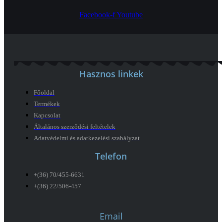
Facebook-f
Youtube
Hasznos linkek
Főoldal
Termékek
Kapcsolat
Általános szerződési feltételek
Adatvédelmi és adatkezelési szabályzat
Telefon
+(36) 70/455-6631
+(36) 22/506-457
Email