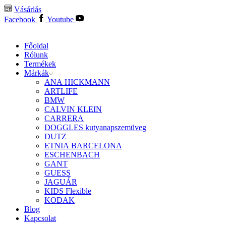
Vásárlás
Facebook
Youtube
Főoldal
Rólunk
Termékek
Márkák
ANA HICKMANN
ARTLIFE
BMW
CALVIN KLEIN
CARRERA
DOGGLES kutyanapszemüveg
DUTZ
ETNIA BARCELONA
ESCHENBACH
GANT
GUESS
JAGUÁR
KIDS Flexible
KODAK
Blog
Kapcsolat