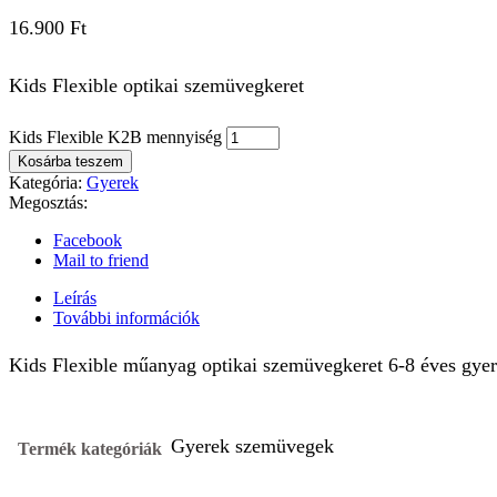
16.900
Ft
Kids Flexible optikai szemüvegkeret
Kids Flexible K2B mennyiség
Kosárba teszem
Kategória:
Gyerek
Megosztás:
Facebook
Mail to friend
Leírás
További információk
Kids Flexible műanyag optikai szemüvegkeret 6-8 éves gye
Gyerek szemüvegek
Termék kategóriák