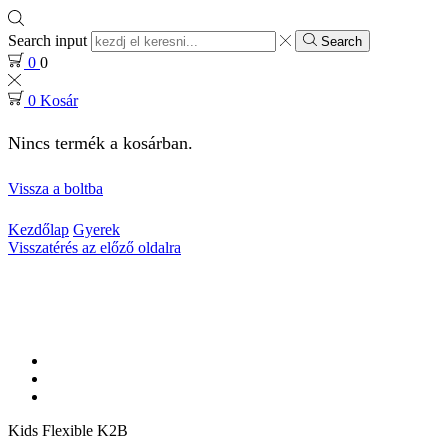
Search input
Search
0
0
0
Kosár
Nincs termék a kosárban.
Vissza a boltba
Kezdőlap
Gyerek
Visszatérés az előző oldalra
Kids Flexible K2B